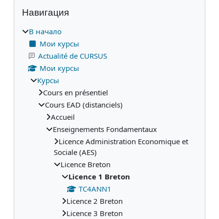
Блоки
Пропустить Навигация
Навигация
В начало
Мои курсы
Actualité de CURSUS
Мои курсы
Курсы
Cours en présentiel
Cours EAD (distanciels)
Accueil
Enseignements Fondamentaux
Licence Administration Economique et
Sociale (AES)
Licence Breton
Licence 1 Breton
TC4ANN1
Licence 2 Breton
Licence 3 Breton