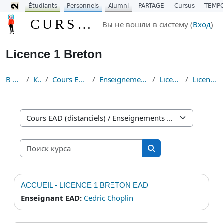
Étudiants
Personnels
Alumni
PARTAGE
Cursus
TEMP
Перейти к основному содержанию
CURSUS
Вы не вошли в систему (
Вход
)
Licence 1 Breton
В начало
Курсы
Cours EAD (distanciels)
Enseignements Fondamentaux
Licence Breton
Licence 1 Breton
Категории курсов
Поиск курса
Поиск курса
ACCUEIL - LICENCE 1 BRETON EAD
Enseignant EAD:
Cedric Choplin