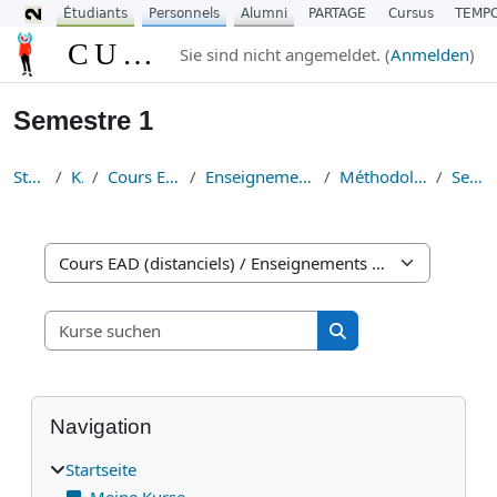
Étudiants
Personnels
Alumni
PARTAGE
Cursus
TEMP
Zum Hauptinhalt
CURSUS
Sie sind nicht angemeldet. (
Anmelden
)
Semestre 1
Startseite
Kurse
Cours EAD (distanciels)
Enseignements de Méthodologie
Méthodologie Disciplinaire
Semestre 1
Kursbereiche
Kurse suchen
Kurse suchen
Blöcke
Navigation überspringen
Navigation
Startseite
Meine Kurse