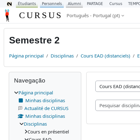
Étudiants
Personnels
Alumni
PARTAGE
Cursus
TEMP
Ir para o conteúdo principal
CURSUS
Português - Portugal ‎(pt)‎
Semestre 2
Página principal
Disciplinas
Cours EAD (distanciels)
E
Blocos
Ignorar Navegação
Navegação
Categorias de discipl
Página principal
Minhas disciplinas
Actualité de CURSUS
Minhas disciplinas
Disciplinas
Cours en présentiel
Cours EAD