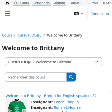
Étudiants
Personnels
Alumni
PARTAGE
Cursus
TEMP
Passer au contenu principal
Connexion
Panneau latéral
Cours
Cursus IDE@L
Welcome to Brittany
Welcome to Brittany
Catégories de cours
Rechercher des cours
Rechercher des cours
Welcome to Brittany - Breton for English speakers S2
Enseignant:
Cedric Choplin
Enseignant:
Ronan L'Hourre