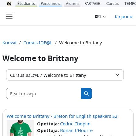
Étudiants
Personnels
Alumni
PARTAGE
Cursus
TEMP
Siirry pääsisältöön
Kirjaudu
Sivupaneeli
Kurssit
Cursus IDE@L
Welcome to Brittany
Welcome to Brittany
Kurssikategoriat
Etsi kursseja
Etsi kursseja
Welcome to Brittany - Breton for English speakers S2
Opettaja:
Cedric Choplin
Opettaja:
Ronan L'Hourre