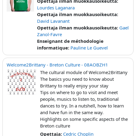
Opettaja ilman muokkausoikeutta:
Lourdes Laganara
Opettaja ilman muokkausoikeutta:
David Lavanant
Opettaja ilman muokkausoikeutta:
Gael
Zanol-Favre
Enseignant de méthodologie
informatique:
Pauline Le Guevel
Welcome2Brittany - Breton Culture - 08AOBZH1
The cultural module of Welcome2Brittany
The basics you need to know about
Brittany to really enjoy your stay
Tips on where to go to visit and meet
people, musics to listen to, traditional
dances to try. In a nutshell, how to learn
and have fun in the same way.
Highlights on some specific aspects of the
Breton culture
Opettaja:
Cedric Choplin