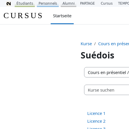
Étudiants
Personnels
Alumni
PARTAGE
Cursus
TEMP
Zum Hauptinhalt
CURSUS
Startseite
Kurse
Cours en présen
Suédois
Kursbereiche
Licence 1
Licence 2
Licence 3