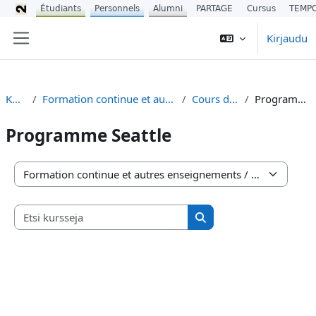
Étudiants
Personnels
Alumni
PARTAGE
Cursus
TEMP
Siirry pääsisältöön
Kirjaudu
Sivupaneeli
Kurssit
Formation continue et autres enseignements
Cours du CIREFE
Programme Seattle
Programme Seattle
Kurssikategoriat
Etsi kursseja
Etsi kursseja