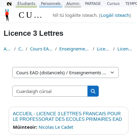
Étudiants
Personnels
Alumni
PARTAGE
Cursus
TEMP
Scipeáil go príomh inneachar
CURSUS
Níl tú logáilte isteach. (
Logáil isteach
)
Licence 3 Lettres
Abhaile
Cúrsaí
Cours EAD (distanciels)
Enseignements Fondamentaux
Licence Lettres
Licence 3 Lettres
Catagóirí cúrsa
Cuardaigh cúrsaí
Cuardaigh cúrsaí
ACCUEIL - LICENCE 3 LETTRES FRANCAIS POUR
LE PROFESSORAT DES ECOLES PRIMAIRES EAD
Múinteoir:
Nicolas Le Cadet