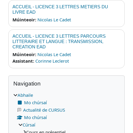
ACCUEIL - LICENCE 3 LETTRES METIERS DU
LIVRE EAD
Múinteoir:
Nicolas Le Cadet
ACCUEIL - LICENCE 3 LETTRES PARCOURS
LITTERAIRE ET LANGUE : TRANSMISSION,
CREATION EAD
Múinteoir:
Nicolas Le Cadet
Assistant:
Corinne Leclerot
Blocks
Scipeáil Navigation
Navigation
Abhaile
Mo chúrsaí
Actualité de CURSUS
Mo chúrsaí
Cúrsaí
Cours en présentiel