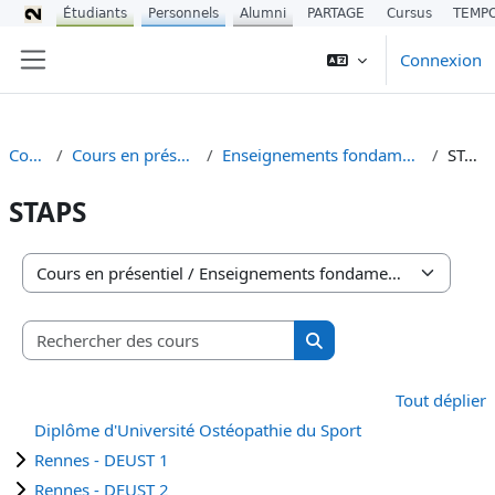
Étudiants
Personnels
Alumni
PARTAGE
Cursus
TEMP
Passer au contenu principal
Connexion
Panneau latéral
Cours
Cours en présentiel
Enseignements fondamentaux
STAPS
STAPS
Catégories de cours
Rechercher des cours
Rechercher des cours
Tout déplier
Diplôme d'Université Ostéopathie du Sport
Rennes - DEUST 1
Rennes - DEUST 2