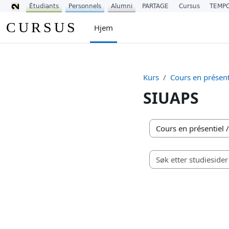
Étudiants
Personnels
Alumni
PARTAGE
Cursus
TEMP
Gå til hovedinnhold
CURSUS
Hjem
Kurs
Cours en présent
SIUAPS
Kurskategorier