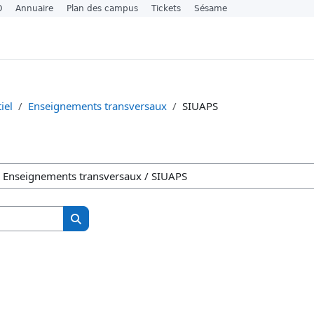
O
Annuaire
Plan des campus
Tickets
Sésame
iel
Enseignements transversaux
SIUAPS
Søk etter studiesider
Søk etter studiesider