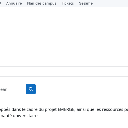
O
Annuaire
Plan des campus
Tickets
Sésame
a
Lorg ann an cùrsaichean
Lorg ann an cùrsaichean
ppés dans le cadre du projet EMERGE, ainsi que les ressources p
nauté universitaire.