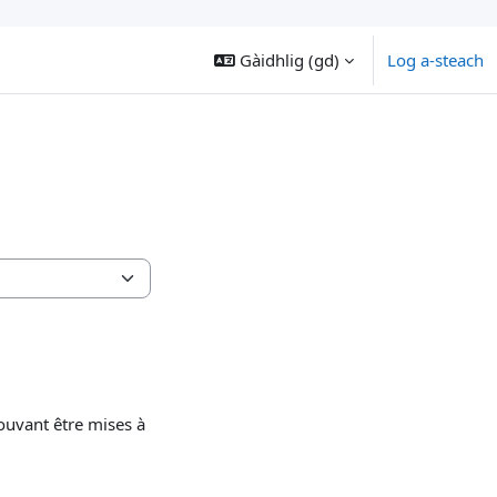
Gàidhlig ‎(gd)‎
Log a-steach
ouvant être mises à