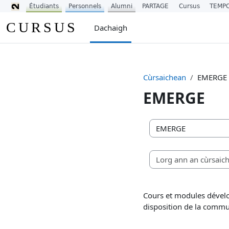
Étudiants
Personnels
Alumni
PARTAGE
Cursus
TEMP
Leum air adhart chun phrìomh shusbaint
CURSUS
Dachaigh
Cùrsaichean
EMERGE
EMERGE
Caiteagoiridhean cùrs
Cours et modules dévelo
disposition de la commu