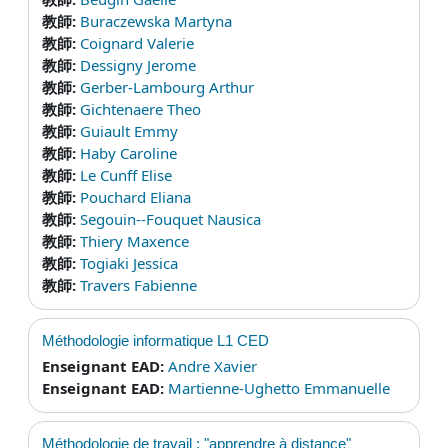
教師:
Buraczewska Martyna
教師:
Coignard Valerie
教師:
Dessigny Jerome
教師:
Gerber-Lambourg Arthur
教師:
Gichtenaere Theo
教師:
Guiault Emmy
教師:
Haby Caroline
教師:
Le Cunff Elise
教師:
Pouchard Eliana
教師:
Segouin--Fouquet Nausica
教師:
Thiery Maxence
教師:
Togiaki Jessica
教師:
Travers Fabienne
Méthodologie informatique L1 CED
Enseignant EAD:
Andre Xavier
Enseignant EAD:
Martienne-Ughetto Emmanuelle
Méthodologie de travail : "apprendre à distance"