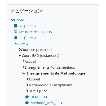
ブロック
ナビゲーション をスキップする
ナビゲーション
Home
マイコース
Actualité de CURSUS
マイコース
コース
Cours en présentiel
Cours EAD (distanciels)
Accueil
Enseignements Fondamentaux
Enseignements de Méthodologie
Accueil
Méthodologie Disciplinaire
Outils (Bloc 3)
UEMP-EAD
Méthodo_Info_CED