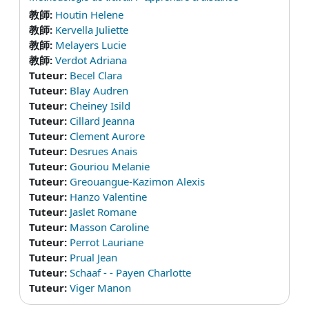
教師:
Houtin Helene
教師:
Kervella Juliette
教師:
Melayers Lucie
教師:
Verdot Adriana
Tuteur:
Becel Clara
Tuteur:
Blay Audren
Tuteur:
Cheiney Isild
Tuteur:
Cillard Jeanna
Tuteur:
Clement Aurore
Tuteur:
Desrues Anais
Tuteur:
Gouriou Melanie
Tuteur:
Greouangue-Kazimon Alexis
Tuteur:
Hanzo Valentine
Tuteur:
Jaslet Romane
Tuteur:
Masson Caroline
Tuteur:
Perrot Lauriane
Tuteur:
Prual Jean
Tuteur:
Schaaf - - Payen Charlotte
Tuteur:
Viger Manon