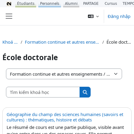
Étudiants
Personnels
Alumni
PARTAGE
Cursus
TEMP
Chuyển tới nội dung chính
Đăng nhập
Bảng điều khiển cạnh
Khoá học
Formation continue et autres enseignements
École doctorale
École doctorale
Danh mục khoá học
Tìm kiếm khoá học
Tìm kiếm khoá học
Géographie du champ des sciences humaines (savoirs et
cultures) : thématiques, histoire et débats
Le résumé de cours est une partie publique, visible avant
qu'on entre dans un des espaces-cours. Elle permet