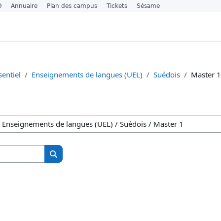
O
Annuaire
Plan des campus
Tickets
Sésame
entiel
Enseignements de langues (UEL)
Suédois
Master 1
Search courses
Search courses