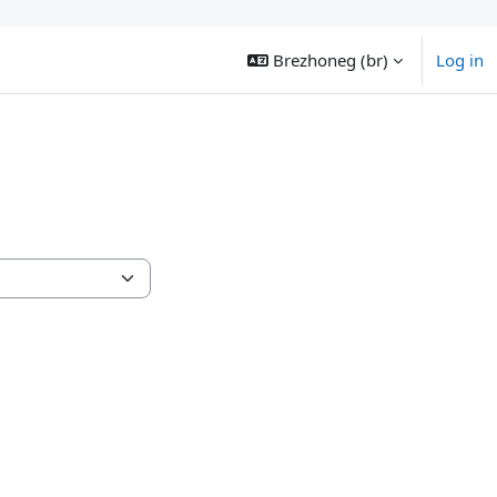
Brezhoneg ‎(br)‎
Log in