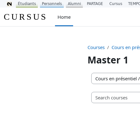
Étudiants
Personnels
Alumni
PARTAGE
Cursus
TEMP
Skip to main content
CURSUS
Home
Courses
Cours en prés
Master 1
Course categories