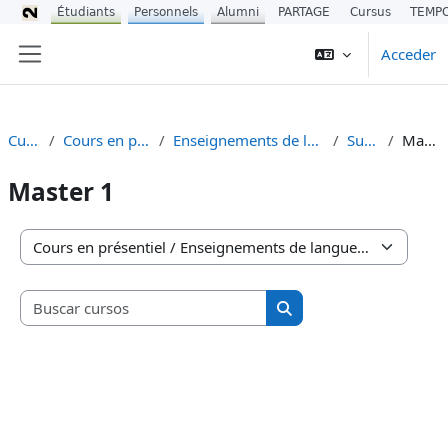
Étudiants
Personnels
Alumni
PARTAGE
Cursus
TEMP
Salta al contenido principal
Acceder
Panel lateral
Cursos
Cours en présentiel
Enseignements de langues (UEL)
Suédois
Master 1
Master 1
Categorías
Buscar cursos
Buscar cursos