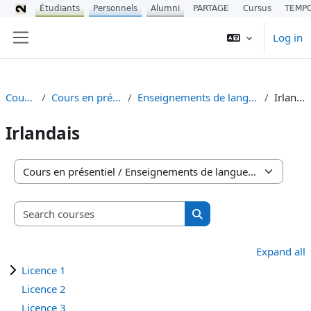
Étudiants
Personnels
Alumni
PARTAGE
Cursus
TEMP
Skip to main content
Log in
Side panel
Courses
Cours en présentiel
Enseignements de langues (UEL)
Irlandais
Irlandais
Course categories
Search courses
Search courses
Expand all
Licence 1
Licence 2
Licence 3