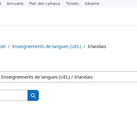
O
Annuaire
Plan des campus
Tickets
Sésame
iel
Enseignements de langues (UEL)
Irlandais
Søk etter studiesider
Søk etter studiesider