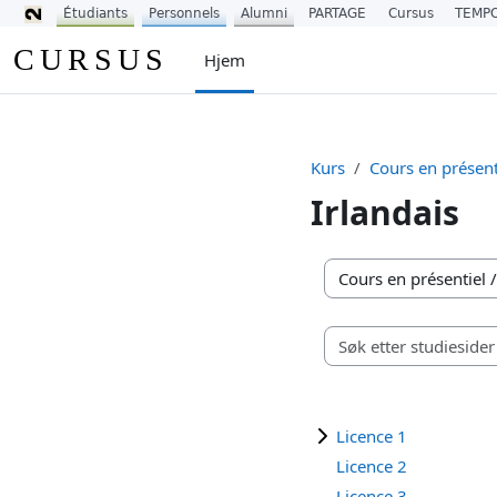
Étudiants
Personnels
Alumni
PARTAGE
Cursus
TEMP
Gå til hovedinnhold
CURSUS
Hjem
Kurs
Cours en présent
Irlandais
Kurskategorier
Licence 1
Licence 2
Licence 3