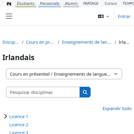
Étudiants
Personnels
Alumni
PARTAGE
Cursus
TEMP
Ir para o conteúdo principal
Entrar
Painel lateral
Disciplinas
Cours en présentiel
Enseignements de langues (UEL)
Irlandais
Irlandais
Categorias de disciplinas
Pesquisar disciplinas
Pesquisar disciplinas
Expandir tudo
Licence 1
Licence 2
Licence 3