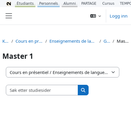
Étudiants
Personnels
Alumni
PARTAGE
Cursus
TEMP
Gå til hovedinnhold
Logg inn
Sidepanel
Kurs
Cours en présentiel
Enseignements de langues (UEL)
Gallo
Master 1
Master 1
Kurskategorier
Søk etter studiesider
Søk etter studiesider