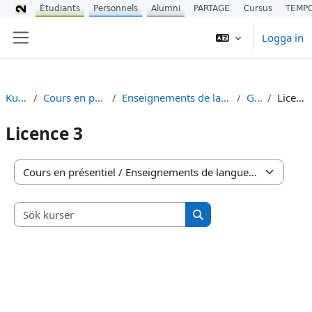
Étudiants
Personnels
Alumni
PARTAGE
Cursus
TEMP
Gå direkt till huvudinnehåll
Logga in
Sidopanel
Kurser
Cours en présentiel
Enseignements de langues (UEL)
Gallo
Licence 3
Licence 3
Kurskategorier
Sök kurser
Sök kurser