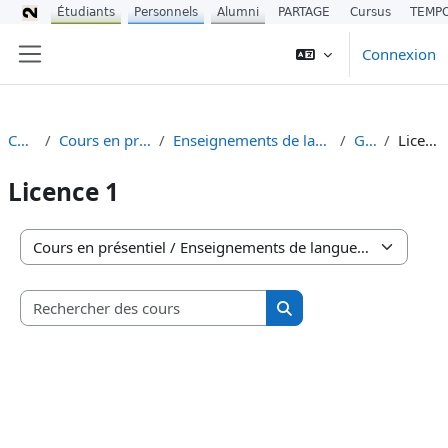
Étudiants
Personnels
Alumni
PARTAGE
Cursus
TEMP
Passer au contenu principal
Connexion
Panneau latéral
Cours
Cours en présentiel
Enseignements de langues (UEL)
Gallo
Licence 1
Licence 1
Catégories de cours
Rechercher des cours
Rechercher des cours