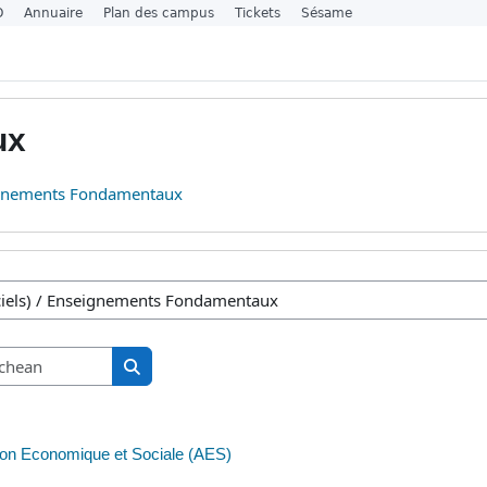
O
Annuaire
Plan des campus
Tickets
Sésame
ux
gnements Fondamentaux
sa
Lorg ann an cùrsaichean
Lorg ann an cùrsaichean
ion Economique et Sociale (AES)