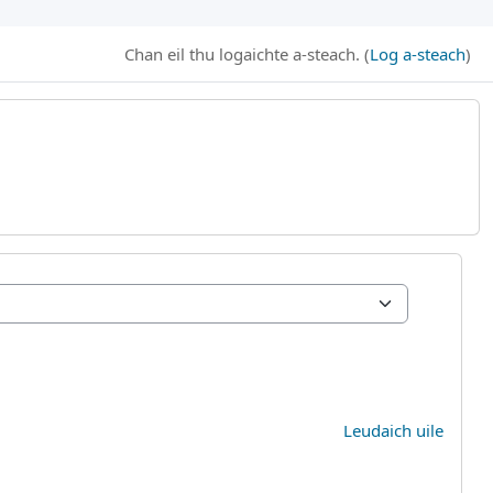
Chan eil thu logaichte a-steach. (
Log a-steach
)
B
Leudaich uile