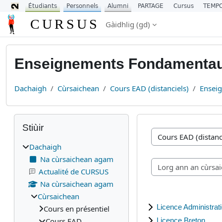
Étudiants
Personnels
Alumni
PARTAGE
Cursus
TEMP
Leum air adhart chun phrìomh shusbaint
CURSUS
Gàidhlig ‎(gd)‎
Enseignements Fondamenta
Dachaigh
Cùrsaichean
Cours EAD (distanciels)
Ensei
Blocaichean
Leum seachad air Stiùir
Stiùir
Caiteagoiridhean cùr
Dachaigh
Na cùrsaichean agam
Actualité de CURSUS
Na cùrsaichean agam
Cùrsaichean
Licence Administrat
Cours en présentiel
Cours EAD
Licence Breton