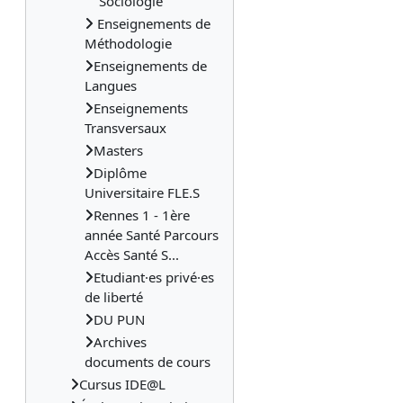
Sociologie
Enseignements de
Méthodologie
Enseignements de
Langues
Enseignements
Transversaux
Masters
Diplôme
Universitaire FLE.S
Rennes 1 - 1ère
année Santé Parcours
Accès Santé S...
Etudiant·es privé·es
de liberté
DU PUN
Archives
documents de cours
Cursus IDE@L