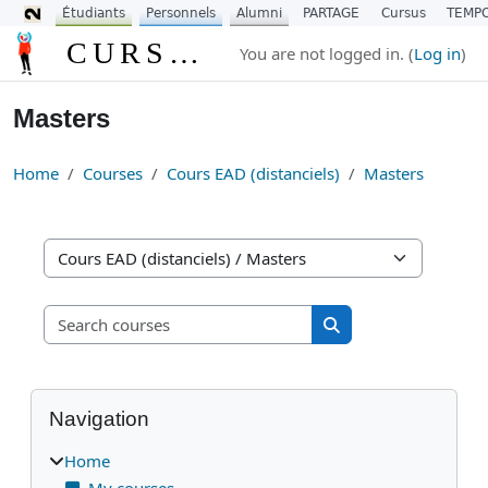
Étudiants
Personnels
Alumni
PARTAGE
Cursus
TEMP
Skip to main content
CURSUS
You are not logged in. (
Log in
)
Masters
Home
Courses
Cours EAD (distanciels)
Masters
Course categories
Search courses
Search courses
Blocks
Skip Navigation
Navigation
Home
My courses