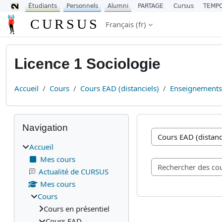
Étudiants
Personnels
Alumni
PARTAGE
Cursus
TEMP
Passer au contenu principal
CURSUS
Français ‎(fr)‎
Licence 1 Sociologie
Accueil
Cours
Cours EAD (distanciels)
Enseignement
Blocs
Passer Navigation
Navigation
Catégories de cours
Accueil
Mes cours
Actualité de CURSUS
Mes cours
Cours
Cours en présentiel
Cours EAD