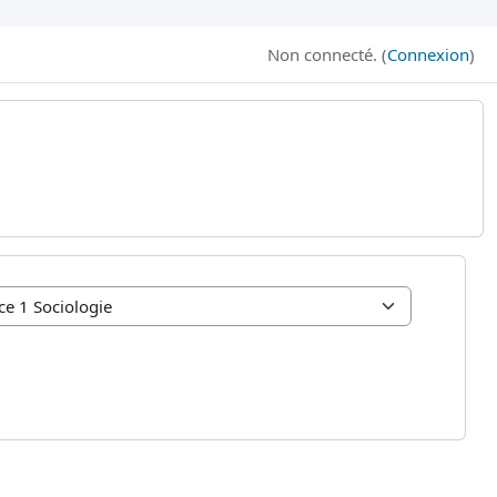
Non connecté. (
Connexion
)
B