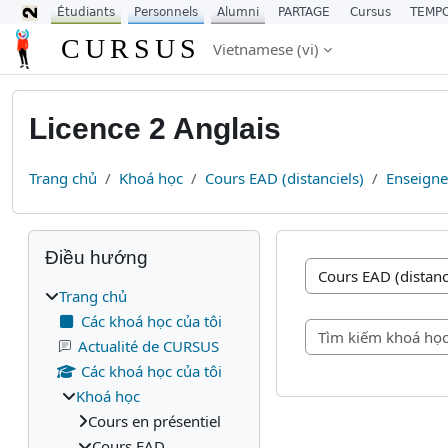
Étudiants
Personnels
Alumni
PARTAGE
Cursus
TEMP
Chuyển tới nội dung chính
CURSUS
Vietnamese ‎(vi)‎
Licence 2 Anglais
Trang chủ
Khoá học
Cours EAD (distanciels)
Enseign
Các khối
Bỏ qua Điều hướng
Điều hướng
Danh mục khoá học
Trang chủ
Các khoá học của tôi
Actualité de CURSUS
Các khoá học của tôi
Khoá học
Cours en présentiel
Cours EAD