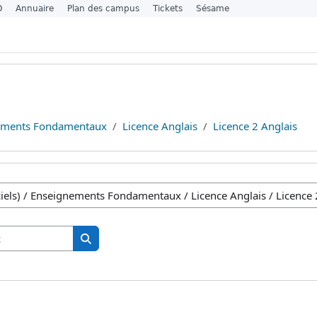
O
Annuaire
Plan des campus
Tickets
Sésame
ements Fondamentaux
Licence Anglais
Licence 2 Anglais
Tìm kiếm khoá học
Tìm kiếm khoá học