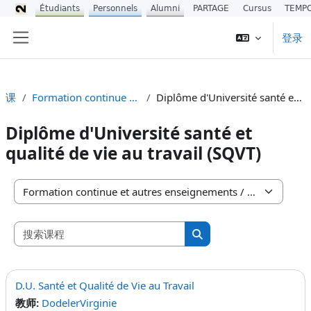
Étudiants
Personnels
Alumni
PARTAGE
Cursus
TEMP
跳到主要内容
登录
停靠面板
课程
Formation continue et autres enseignements
Diplôme d'Université santé et qualité de vie au travail (SQVT)
Diplôme d'Université santé et
qualité de vie au travail (SQVT)
课程类别
搜索课程
搜索课程
D.U. Santé et Qualité de Vie au Travail
教师:
DodelerVirginie