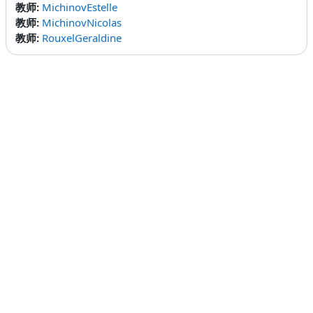
教师:
MichinovEstelle
教师:
MichinovNicolas
教师:
RouxelGeraldine