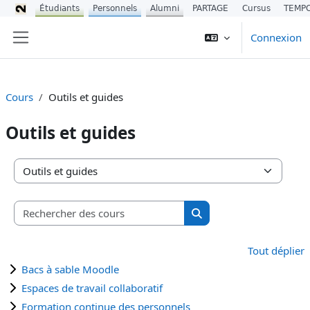
Étudiants
Personnels
Alumni
PARTAGE
Cursus
TEMP
Passer au contenu principal
Connexion
Panneau latéral
Cours
Outils et guides
Outils et guides
Catégories de cours
Rechercher des cours
Rechercher des cours
Tout déplier
Bacs à sable Moodle
Espaces de travail collaboratif
Formation continue des personnels