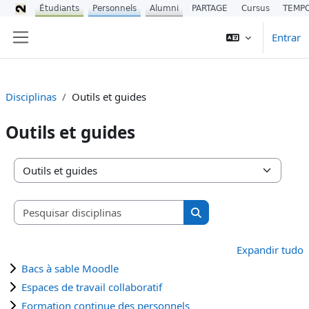
Étudiants
Personnels
Alumni
PARTAGE
Cursus
TEMP
Ir para o conteúdo principal
Entrar
Painel lateral
Disciplinas
Outils et guides
Outils et guides
Categorias de disciplinas
Pesquisar disciplinas
Pesquisar disciplinas
Expandir tudo
Bacs à sable Moodle
Espaces de travail collaboratif
Formation continue des personnels