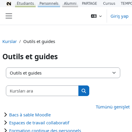
Étudiants
Personnels
Alumni
PARTAGE
Cursus
TEMP
Ana içeriğe git
Giriş yap
Yan panel
Kurslar
Outils et guides
Outils et guides
Kurs Kategorileri
Kursları ara
Kursları ara
Tümünü genişlet
Bacs à sable Moodle
Espaces de travail collaboratif
Formation continue des personnels