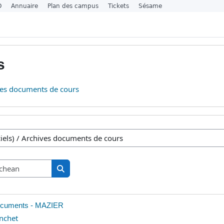
O
Annuaire
Plan des campus
Tickets
Sésame
s
ves documents de cours
sa
Lorg ann an cùrsaichean
Lorg ann an cùrsaichean
ocuments - MAZIER
nchet