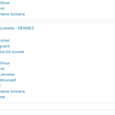
illoux
yot
phanie Somana
ocuments - RENNES
nchet
ignard
ire Dit Gosset
illoux
yot
 Lemoine
 Moussart
z
phanie Somana
ret