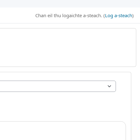
Chan eil thu logaichte a-steach. (
Log a-steach
)
B