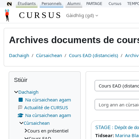
Étudiants
Personnels
Alumni
PARTAGE
Cursus
TEMP
Leum air adhart chun phrìomh shusbaint
CURSUS
Gàidhlig ‎(gd)‎
Archives documents de cour
Dachaigh
Cùrsaichean
Cours EAD (distanciels)
Archi
Blocaichean
Leum seachad air Stiùir
Stiùir
Caiteagoiridhean cùr
Dachaigh
Na cùrsaichean agam
Actualité de CURSUS
Na cùrsaichean agam
Cùrsaichean
STAGE : Dépôt de d
Cours en présentiel
Tidsear:
Marina Bla
Cours EAD