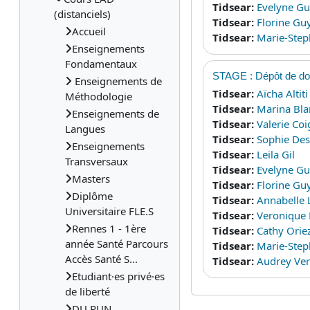
Tidsear:
Evelyne Gu
(distanciels)
Tidsear:
Florine Gu
Accueil
Tidsear:
Marie-Ste
Enseignements
Fondamentaux
STAGE : Dépôt de d
Enseignements de
Tidsear:
Aïcha Altiti
Méthodologie
Tidsear:
Marina Bla
Enseignements de
Tidsear:
Valerie Co
Langues
Tidsear:
Sophie Des
Enseignements
Tidsear:
Leila Gil
Transversaux
Tidsear:
Evelyne Gu
Masters
Tidsear:
Florine Gu
Diplôme
Tidsear:
Annabelle
Universitaire FLE.S
Tidsear:
Veronique
Rennes 1 - 1ère
Tidsear:
Cathy Orie
année Santé Parcours
Tidsear:
Marie-Ste
Accès Santé S...
Tidsear:
Audrey Ver
Etudiant·es privé·es
de liberté
DU PUN