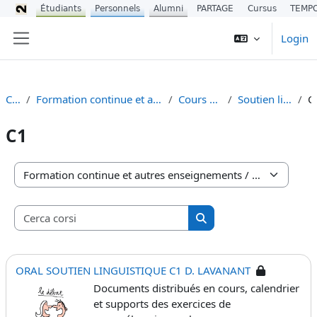
Étudiants
Personnels
Alumni
PARTAGE
Cursus
TEMP
Vai al contenuto principale
Login
Pannello laterale
Corsi
Formation continue et autres enseignements
Cours du CIREFE
Soutien linguistique
C1
Categorie di corso
Cerca corsi
Cerca corsi
ORAL SOUTIEN LINGUISTIQUE C1 D. LAVANANT
Documents distribués en cours, calendrier
et supports des exercices de