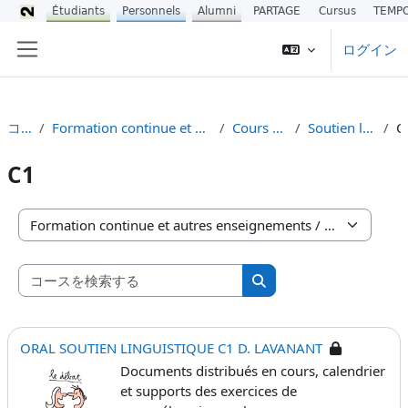
Étudiants
Personnels
Alumni
PARTAGE
Cursus
TEMP
メインコンテンツへスキップする
ログイン
サイドパネル
コース
Formation continue et autres enseignements
Cours du CIREFE
Soutien linguistique
C1
コースカテゴリ
コースを検索する
コースを検索する
ORAL SOUTIEN LINGUISTIQUE C1 D. LAVANANT
Documents distribués en cours, calendrier
et supports des exercices de