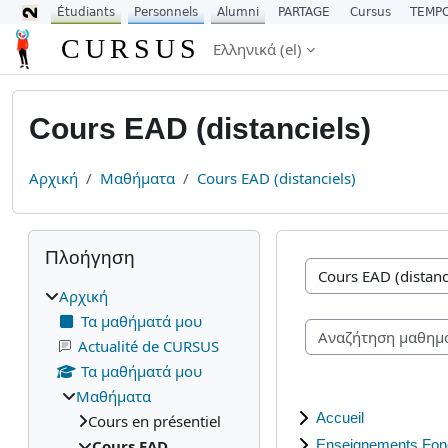
Étudiants
Personnels
Alumni
PARTAGE
Cursus
TEMP
Μετάβαση στο κεντρικό περιεχόμενο
CURSUS
Ελληνικά ‎(el)‎
Cours EAD (distanciels)
Αρχική
Μαθήματα
Cours EAD (distanciels)
Μπλοκ
Παράλειψη Πλοήγηση
Πλοήγηση
Κατηγορίες μαθημά
Αρχική
Τα μαθήματά μου
Actualité de CURSUS
Τα μαθήματά μου
Μαθήματα
Accueil
Cours en présentiel
Cours EAD
Enseignements Fo