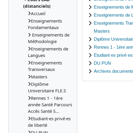
(distanciels)
Enseignements de 
Accueil
Enseignements de 
Enseignements
Enseignements Tra
Fondamentaux
Masters
Enseignements de
Diplôme Universitai
Méthodologie
Rennes 1 - 1ère an
Enseignements de
Langues
Etudiant·es privé·es 
Enseignements
DU PUN
Transversaux
Archives documents
Masters
Diplôme
Universitaire FLE.S
Rennes 1 - 1ère
année Santé Parcours
Accès Santé S...
Etudiant·es privé·es
de liberté
DU PUN