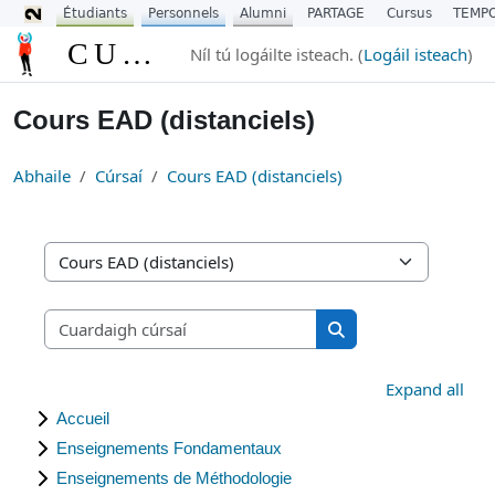
Étudiants
Personnels
Alumni
PARTAGE
Cursus
TEMP
Scipeáil go príomh inneachar
CURSUS
Níl tú logáilte isteach. (
Logáil isteach
)
Cours EAD (distanciels)
Abhaile
Cúrsaí
Cours EAD (distanciels)
Catagóirí cúrsa
Cuardaigh cúrsaí
Cuardaigh cúrsaí
Expand all
Accueil
Enseignements Fondamentaux
Enseignements de Méthodologie