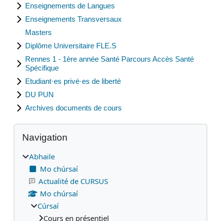
Enseignements de Langues
Enseignements Transversaux
Masters
Diplôme Universitaire FLE.S
Rennes 1 - 1ère année Santé Parcours Accès Santé
Spécifique
Etudiant·es privé·es de liberté
DU PUN
Archives documents de cours
Blocks
Scipeáil Navigation
Navigation
Abhaile
Mo chúrsaí
Actualité de CURSUS
Mo chúrsaí
Cúrsaí
Cours en présentiel