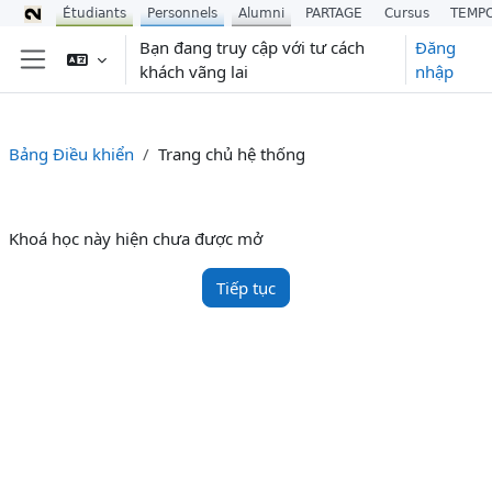
Étudiants
Personnels
Alumni
PARTAGE
Cursus
TEMP
Chuyển tới nội dung chính
Bạn đang truy cập với tư cách
Đăng
khách vãng lai
nhập
Bảng điều khiển cạnh
Bảng Điều khiển
Trang chủ hệ thống
Khoá học này hiện chưa được mở
Tiếp tục