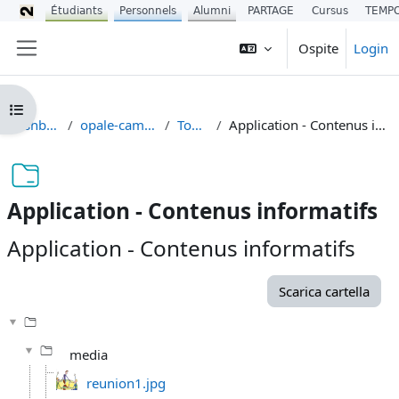
Étudiants
Personnels
Alumni
PARTAGE
Cursus
TEMP
Vai al contenuto principale
Ospite
Login
Pannello laterale
Apri indice del corso
Dashboard
opale-camstudio
Topic 1
Application - Contenus informatifs
Application - Contenus informatifs
Application - Contenus informatifs
Aggregazione dei criteri
Scarica cartella
media
reunion1.jpg