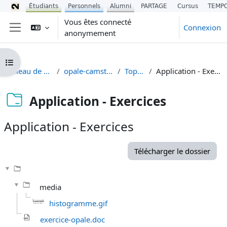
Étudiants
Personnels
Alumni
PARTAGE
Cursus
TEMP
Passer au contenu principal
Vous êtes connecté
Connexion
anonymement
Panneau latéral
Ouvrir l’index du cours
Tableau de bord
opale-camstudio
Topic 1
Application - Exercices
Application - Exercices
Application - Exercices
Conditions d’achèvement
Télécharger le dossier
media
histogramme.gif
exercice-opale.doc