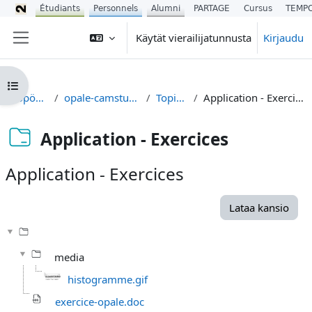
Étudiants
Personnels
Alumni
PARTAGE
Cursus
TEMP
Siirry pääsisältöön
Käytät vierailijatunnusta
Kirjaudu
Sivupaneeli
Avaa kurssisisältö
Työpöytä
opale-camstudio
Topic 1
Application - Exercices
Application - Exercices
Application - Exercices
Suorituksen vaatimukset
Lataa kansio
media
histogramme.gif
exercice-opale.doc