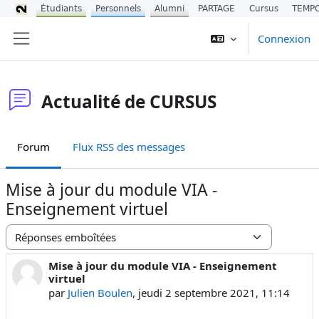
Étudiants
Personnels
Alumni
PARTAGE
Cursus
TEMP
Passer au contenu principal
Connexion
Panneau latéral
Actualité de CURSUS
Forum
Flux RSS des messages
Mise à jour du module VIA -
Enseignement virtuel
Type d’affichage
Mise à jour du module VIA - Enseignement
Nombre de réponses : 0
virtuel
par
Julien Boulen
,
jeudi 2 septembre 2021, 11:14