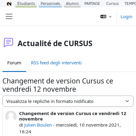
Étudiants
Personnels
Alumni
PARTAGE
Cursus
TEMP
Vai al contenuto principale
Login
Pannello laterale
Actualité de CURSUS
Forum
RSS feed degli interventi
Changement de version Cursus ce
vendredi 12 novembre
Modalità visualizzazione
Changement de version Cursus ce vendredi 12
Numero di risposte: 0
novembre
di
Julien Boulen
-
mercoledì, 10 novembre 2021,
16:24