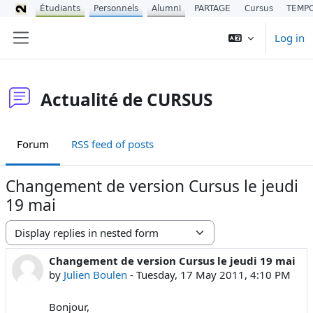
Étudiants
Personnels
Alumni
PARTAGE
Cursus
TEMP
Skip to main content
Log in
Side panel
Actualité de CURSUS
Forum
RSS feed of posts
Changement de version Cursus le jeudi
19 mai
Display mode
Changement de version Cursus le jeudi 19 mai
Number of replies: 0
by
Julien Boulen
-
Tuesday, 17 May 2011, 4:10 PM
Bonjour,