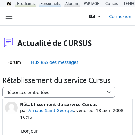
Étudiants
Personnels
Alumni
PARTAGE
Cursus
TEMP
Passer au contenu principal
Connexion
Panneau latéral
Actualité de CURSUS
Forum
Flux RSS des messages
Rétablissement du service Cursus
Type d’affichage
Rétablissement du service Cursus
Nombre de réponses : 0
par
Arnaud Saint Georges
,
vendredi 18 avril 2008,
16:16
Bonjour,