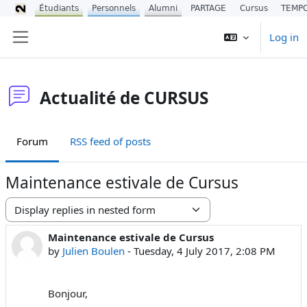
Étudiants
Personnels
Alumni
PARTAGE
Cursus
TEMP
Skip to main content
Log in
Side panel
Actualité de CURSUS
Forum
RSS feed of posts
Maintenance estivale de Cursus
Display mode
Maintenance estivale de Cursus
Number of replies: 0
by
Julien Boulen
-
Tuesday, 4 July 2017, 2:08 PM
Bonjour,