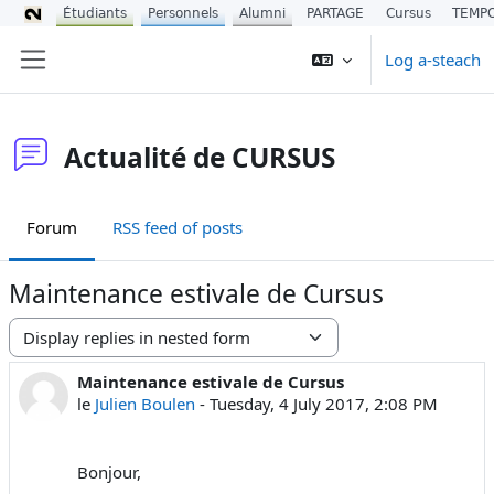
Étudiants
Personnels
Alumni
PARTAGE
Cursus
TEMP
Leum air adhart chun phrìomh shusbaint
Log a-steach
Pannal taoibh
Actualité de CURSUS
Forum
RSS feed of posts
Maintenance estivale de Cursus
Display mode
Maintenance estivale de Cursus
Number of replies: 0
le
Julien Boulen
-
Tuesday, 4 July 2017, 2:08 PM
Bonjour,