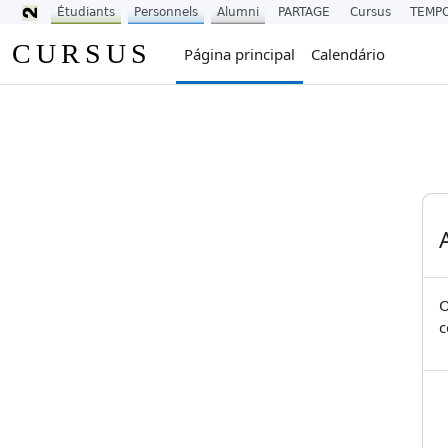
Étudiants
Personnels
Alumni
PARTAGE
Cursus
TEMP
Ir para o conteúdo principal
CURSUS
Página principal
Calendário
O
c