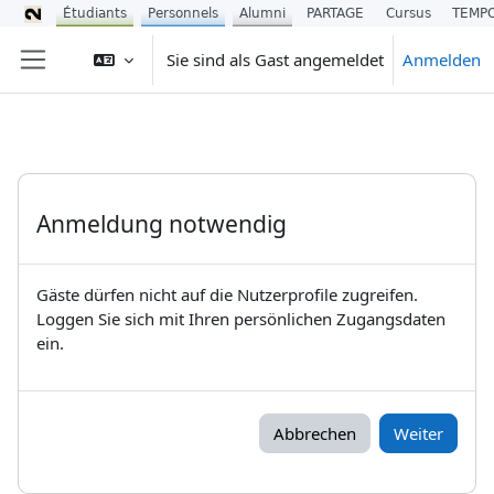
Étudiants
Personnels
Alumni
PARTAGE
Cursus
TEMP
Zum Hauptinhalt
Sie sind als Gast angemeldet
Anmelden
Website-Übersicht
Anmeldung notwendig
Gäste dürfen nicht auf die Nutzerprofile zugreifen.
Loggen Sie sich mit Ihren persönlichen Zugangsdaten
ein.
Abbrechen
Weiter