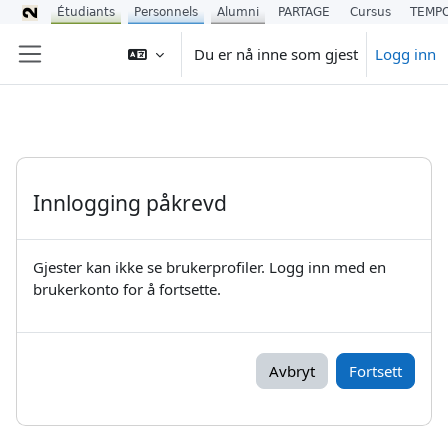
Étudiants
Personnels
Alumni
PARTAGE
Cursus
TEMP
Gå til hovedinnhold
Du er nå inne som gjest
Logg inn
Sidepanel
Innlogging påkrevd
Gjester kan ikke se brukerprofiler. Logg inn med en
brukerkonto for å fortsette.
Avbryt
Fortsett