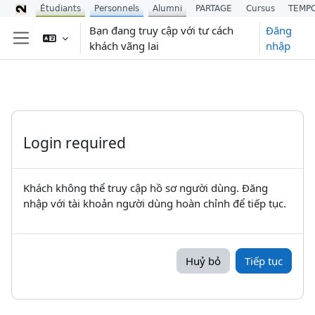
Étudiants
Personnels
Alumni
PARTAGE
Cursus
TEMP
Chuyển tới nội dung chính
Bạn đang truy cập với tư cách
Đăng
khách vãng lai
nhập
Bảng điều khiển cạnh
Login required
Khách không thể truy cập hồ sơ người dùng. Đăng
nhập với tài khoản người dùng hoàn chỉnh để tiếp tục.
Huỷ bỏ
Tiếp tục