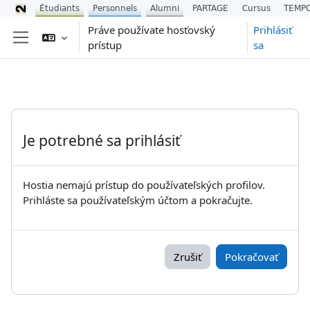
Étudiants
Personnels
Alumni
PARTAGE
Cursus
TEMP
Preskočiť na hlavný obsah
Práve používate hosťovský
Prihlásiť
prístup
sa
Bočný panel
Je potrebné sa prihlásiť
Hostia nemajú prístup do používateľských profilov.
Prihláste sa používateľským účtom a pokračujte.
Zrušiť
Pokračovať