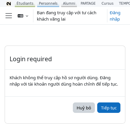
Étudiants
Personnels
Alumni
PARTAGE
Cursus
TEMP
Chuyển tới nội dung chính
Bạn đang truy cập với tư cách
Đăng
khách vãng lai
nhập
Bảng điều khiển cạnh
Login required
Khách không thể truy cập hồ sơ người dùng. Đăng
nhập với tài khoản người dùng hoàn chỉnh để tiếp tục.
Huỷ bỏ
Tiếp tục